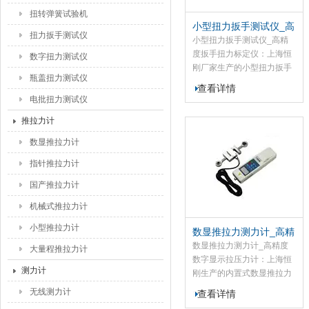
扭转弹簧试验机
小型扭力扳手测试仪_高
扭力扳手测试仪
精度扳手扭力标定仪
小型扭力扳手测试仪_高精
度扳手扭力标定仪：上海恒
数字扭力测试仪
刚厂家生产的小型扭力扳手
瓶盖扭力测试仪
测试仪是用于测试扭力扳手
查看详情
的测试仪器，该扭力扳手测
电批扭力测试仪
试仪具有测试准确、稳定、
推拉力计
功能、操作简便等特点.
数显推拉力计
指针推拉力计
国产推拉力计
机械式推拉力计
小型推拉力计
数显推拉力测力计_高精
度数字显示拉压力计
数显推拉力测力计_高精度
大量程推拉力计
数字显示拉压力计：上海恒
测力计
刚生产的内置式数显推拉力
计是一种高精度小型便携式
无线测力计
查看详情
拉力、压力测试仪器，数显