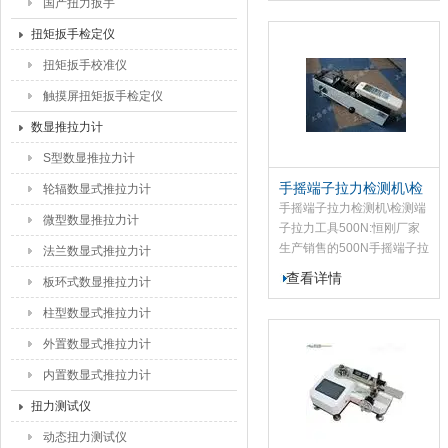
国产扭力扳手
扳手检定仪的数字式智能仪
表采用单片机镶入式组合设
扭矩扳手检定仪
计，硬件扩充，软件平台
扭矩扳手校准仪
活，可以扩...
触摸屏扭矩扳手检定仪
数显推拉力计
S型数显推拉力计
手摇端子拉力检测机\检
轮辐数显式推拉力计
测端子拉力工具500N
手摇端子拉力检测机\检测端
微型数显推拉力计
子拉力工具500N:恒刚厂家
生产销售的500N手摇端子拉
法兰数显式推拉力计
力检测机是针对线束及电子
查看详情
板环式数显推拉力计
行业研制开发的一种检测设
备，该端子拉力检测机于检
柱型数显式推拉力计
测线束接线端子的拉脱力，
外置数显式推拉力计
可配置数显、表盘推拉力...
内置数显式推拉力计
扭力测试仪
动态扭力测试仪