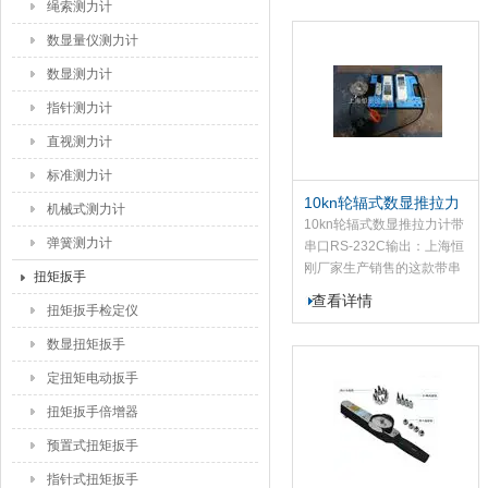
绳索测力计
推拉力测力计应用于高低压
电器、电子、五制锁、汽车
数显量仪测力计
配件、制笔、轻工、建筑、
数显测力计
渔具、纺...
指针测力计
直视测力计
标准测力计
10kn轮辐式数显推拉力
机械式测力计
计带串口RS-232C输出
10kn轮辐式数显推拉力计带
弹簧测力计
串口RS-232C输出：上海恒
刚厂家生产销售的这款带串
扭矩扳手
口RS-232C输出的10kn轮辐
查看详情
扭矩扳手检定仪
式数显推拉力计是小型多功
能高精度的推拉力测试仪
数显扭矩扳手
器，该轮辐式数显推拉力计
适用于产品的推...
定扭矩电动扳手
扭矩扳手倍增器
预置式扭矩扳手
指针式扭矩扳手