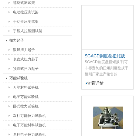
具有自动控制扭矩功能.
螺旋式测试架
电动拉压测试架
手动拉压测试架
手压式拉压测试架
扭力起子
数显扭力起子
SGACD刻度盘扭矩扳
表盘式扭力起子
手|可非标定制的扭矩刻
SGACD刻度盘扭矩扳手|可
度盘扳手
非标定制的扭矩刻度盘扳手:
预置式扭力起子
恒刚厂家生产销售的
万能试验机
SGACD系列的刻度盘扭矩
查看详情
扳手是利用指针将被测螺
万能材料试验机
帽、螺栓等紧固件扭力值直
电子万能试验机
观的再表盘上指示出来并记
忆该扭矩值大小的一种新型
卧式拉力试验机
扭力计量...
双柱万能拉力试验机
电子万能材料试验机
单柱电子拉力试验机