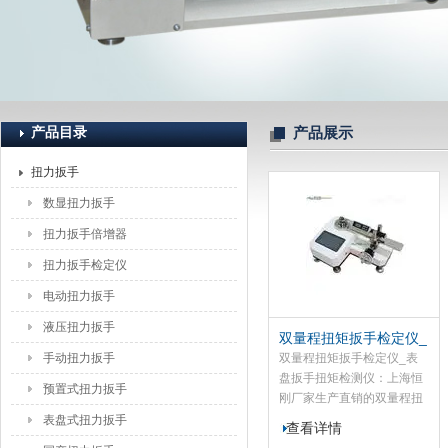
上海恒刚仪器仪表有限公司
产品目录
产品展示
扭力扳手
数显扭力扳手
扭力扳手倍增器
扭力扳手检定仪
电动扭力扳手
液压扭力扳手
双量程扭矩扳手检定仪_
表盘扳手扭矩检测仪
手动扭力扳手
双量程扭矩扳手检定仪_表
盘扳手扭矩检测仪：上海恒
预置式扭力扳手
刚厂家生产直销的双量程扭
矩扳手检定仪是用于检定扭
表盘式扭力扳手
查看详情
矩扳手的测试仪器，该扭矩