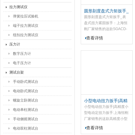
拉力测试仪
圆形刻度盘式力矩扳手_
弹簧拉压试验机
表盘式扭力紧固扳手
圆形刻度盘式力矩扳手_表
盘式扭力紧固扳手：上海恒
端子拉力测试仪
刚厂家销售的这款SGACD-
纽扣拉力测试仪
100圆形刻度盘力矩扳手具
查看详情
有精度高、造型美观、使
压力计
用、性好、使用、价格低廉
等特点.
数字压力计
电子压力计
测试台架
手动卧式测试台
电动卧式测试台
螺旋立卧测试台
小型电动扭力扳手|高精
度小型电动定扭力扳手
小型电动扭力扳手|高精度小
电动单柱测试台
型电动定扭力扳手:上海恒刚
厂家销售的这款高精度小型
手动侧摇测试台
电动扭力扳手是装配螺纹件
查看详情
电动双柱测试台
及螺栓的机械化施工工具，