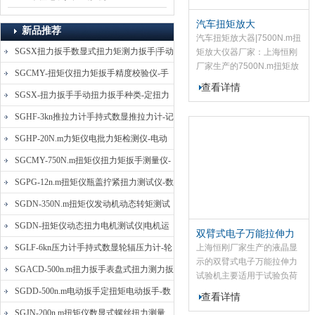
汽车扭矩放大
新品推荐
器|7500N.m扭矩放大仪
汽车扭矩放大器|7500N.m扭
SGSX扭力扳手数显式扭力矩测力扳手|手动
器厂家
矩放大仪器厂家：上海恒刚
厂家生产的7500N.m扭矩放
定扭矩检测扳手
SGCMY-扭矩仪扭力矩扳手精度校验仪-手
大器是紧固和拆卸大规格螺
查看详情
动扳子扭矩校准仪
栓的工具，该扭矩放大器的
SGSX-扭力扳手手动扭力扳手种类-定扭力
操作人员只需施加很小的
矩检测扳手价格
SGHF-3kn推拉力计手持式数显推拉力计-记
力，即可得到1-28倍的输出
力矩
忆数据拉压力测力计
SGHP-20N.m力矩仪电批力矩检测仪-电动
螺丝批扭力矩测试仪
SGCMY-750N.m扭矩仪扭力矩扳手测量仪-
校准扳手扭力精度测试仪
SGPG-12n.m扭矩仪瓶盖拧紧扭力测试仪-数
显式瓶盖扭力矩仪
SGDN-350N.m扭矩仪发动机动态转矩测试
仪-动态电机扭矩测量仪
SGDN-扭矩仪动态扭力电机测试仪|电机运
双臂式电子万能拉伸力
转摩擦力扭矩仪
试验机
SGLF-6kn压力计手持式数显轮辐压力计-轮
上海恒刚厂家生产的液晶显
示的双臂式电子万能拉伸力
辐称重压力测力计
SGACD-500n.m扭力扳手表盘式扭力测力扳
试验机主要适用于试验负荷
低于500N的属、非属及复合
手-表盘扭力矩检测扳手
SGDD-500n.m电动扳手定扭矩电动扳手-数
查看详情
材料进行力学测试和分析研
显式电动定扭力矩扳手
SGJN-200n.m扭矩仪数显式螺丝扭力测量