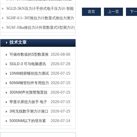
究。具有应力、应变、荷
重、位移四种闭环控制方
仪-螺栓扭力矩测试仪
SGLD-5KN压力计手持式电子压力计-智能
首页
上一页
下
式，可求出Z大力、抗拉强
电子式压力测力计
SGHF-0.1~30T推拉力计数显式推拉力测力
度、弯曲...
计-数字拉压力双向测力仪
SGSF-10kn推拉力计外置数显式S型测力计|
手持连线式拉压力计
技术文章
可储存数值的S型数显推
2026-08-06
拉力计 SGSF-100外置
SGLD-3 可与电脑通讯
2026-07-28
式测力计
的无线测力计 0.03-3T化
10NM精密螺丝扭力测试
2026-07-15
工行业用遥控式推拉力
专用扭矩扳手,产线质检
60NM钢管扣件专用扭力
2026-07-15
计
螺丝扭力专用扳手厂家
扳手 脚手架扭力检测扳
300NM声光预警预置扭
2026-07-15
手 工地扣件扭矩扳手品
力扳手 工业紧固专用数
带显示屏扭力扳手 电子
2026-07-15
牌
显扭力工具厂家
数显扭力扳手 20NM精
3吨无线数字测力计港口
2026-07-15
准可调力矩扳手品牌
吊装专用
5000NM以下的塔吊紧
2026-07-14
固大扭力电动扳手 塔机